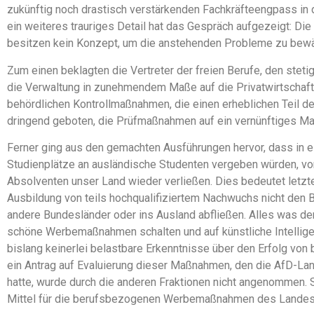
zukünftig noch drastisch verstärkenden Fachkräfteengpass in 
ein weiteres trauriges Detail hat das Gespräch aufgezeigt: Die
besitzen kein Konzept, um die anstehenden Probleme zu bewä
Zum einen beklagten die Vertreter der freien Berufe, den steti
die Verwaltung in zunehmendem Maße auf die Privatwirtschaft 
behördlichen Kontrollmaßnahmen, die einen erheblichen Teil de
dringend geboten, die Prüfmaßnahmen auf ein vernünftiges Ma
Ferner ging aus den gemachten Ausführungen hervor, dass in e
Studienplätze an ausländische Studenten vergeben würden, v
Absolventen unser Land wieder verließen. Dies bedeutet letzte
Ausbildung von teils hochqualifiziertem Nachwuchs nicht den
andere Bundesländer oder ins Ausland abfließen. Alles was dem
schöne Werbemaßnahmen schalten und auf künstliche Intellige
bislang keinerlei belastbare Erkenntnisse über den Erfolg 
ein Antrag auf Evaluierung dieser Maßnahmen, den die AfD-Lan
hatte, wurde durch die anderen Fraktionen nicht angenommen. 
Mittel für die berufsbezogenen Werbemaßnahmen des Landes s