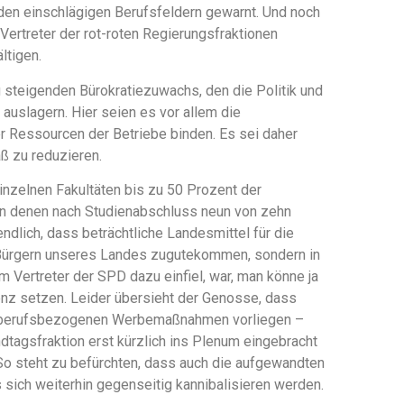
den einschlägigen Berufsfeldern gewarnt. Und noch
 Vertreter der rot-roten Regierungsfraktionen
ltigen.
g steigenden Bürokratiezuwachs, den die Politik und
auslagern. Hier seien es vor allem die
r Ressourcen der Betriebe binden. Es sei daher
ß zu reduzieren.
inzelnen Fakultäten bis zu 50 Prozent der
on denen nach Studienabschluss neun von zehn
ndlich, dass beträchtliche Landesmittel für die
 Bürgern unseres Landes zugutekommen, sondern in
 Vertreter der SPD dazu einfiel, war, man könne ja
nz setzen. Leider übersieht der Genosse, dass
von berufsbezogenen Werbemaßnahmen vorliegen –
dtagsfraktion erst kürzlich ins Plenum eingebracht
So steht zu befürchten, dass auch die aufgewandten
ich weiterhin gegenseitig kannibalisieren werden.