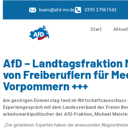
buero@afd-mv.de
0395 37961543
Start
Aktuel
AfD – Landtagsfraktion 
von Freiberuflern für M
Vorpommern +++
Am gestrigen Donnerstag fand im Wirtschaftsausschus
Expertengespräch mit dem Landesverband der Freien Beruf
arbeitsmarktpolitischer der AfD-Fraktion, Michael Meiste
„Die geladenen Experten haben die anwesenden Abgeordneten