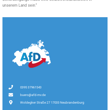
unserem Land sein.“
0395 37961543
buero@afd-mv.de
Woldegker Straße 27 17033 Neubrandenburg