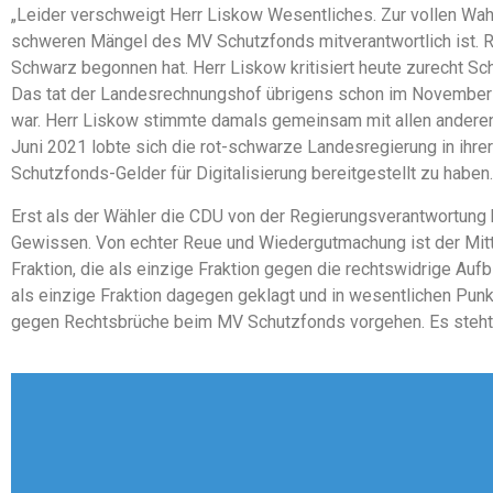
„Leider verschweigt Herr Liskow Wesentliches. Zur vollen Wahr
schweren Mängel des MV Schutzfonds mitverantwortlich ist. Rot
Schwarz begonnen hat. Herr Liskow kritisiert heute zurecht Sch
Das tat der Landesrechnungshof übrigens schon im November
war. Herr Liskow stimmte damals gemeinsam mit allen ander
Juni 2021 lobte sich die rot-schwarze Landesregierung in ihrer
Schutzfonds-Gelder für Digitalisierung bereitgestellt zu habe
Erst als der Wähler die CDU von der Regierungsverantwortung b
Gewissen. Von echter Reue und Wiedergutmachung ist der Mittä
Fraktion, die als einzige Fraktion gegen die rechtswidrige Au
als einzige Fraktion dagegen geklagt und in wesentlichen Pun
gegen Rechtsbrüche beim MV Schutzfonds vorgehen. Es steht de