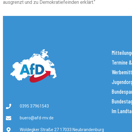
ausgrenzt und zu Demokratiefeinden erklärt.“
Mitteilung
Termine &
Werbemitt
Jugendorg
Bundespar
Bundestag
0395 37961543
Im Landta
buero@afd-mv.de
Woldegker Straße 27 17033 Neubrandenburg