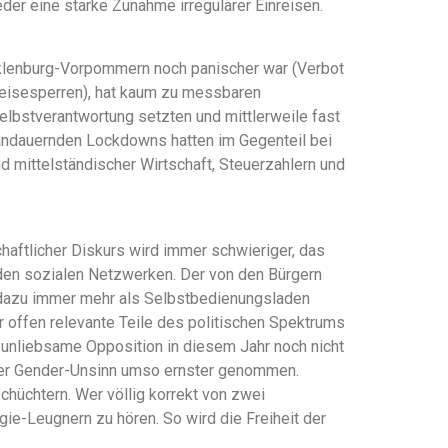
er eine starke Zunahme irregulärer Einreisen.
ecklenburg-Vorpommern noch panischer war (Verbot
reisesperren), hat kaum zu messbaren
elbstverantwortung setzten und mittlerweile fast
andauernden Lockdowns hatten im Gegenteil bei
d mittelständischer Wirtschaft, Steuerzahlern und
schaftlicher Diskurs wird immer schwieriger, das
n den sozialen Netzwerken. Der von den Bürgern
ch dazu immer mehr als Selbstbedienungsladen
r offen relevante Teile des politischen Spektrums
 unliebsame Opposition in diesem Jahr noch nicht
 der Gender-Unsinn umso ernster genommen.
chüchtern. Wer völlig korrekt von zwei
ie-Leugnern zu hören. So wird die Freiheit der