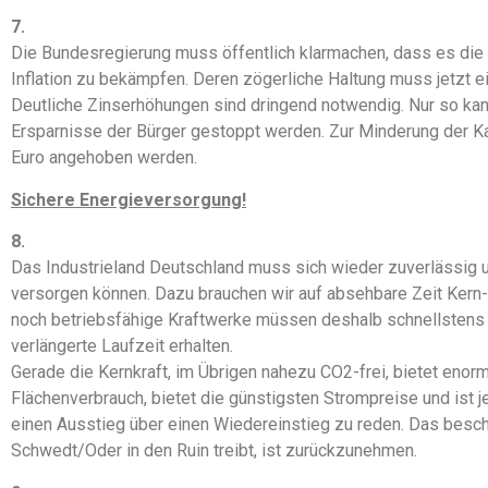
7.
Die Bundesregierung muss öffentlich klarmachen, dass es die 
Inflation zu bekämpfen. Deren zögerliche Haltung muss jetzt ei
Deutliche Zinserhöhungen sind dringend notwendig. Nur so kan
Ersparnisse der Bürger gestoppt werden. Zur Minderung der Kau
Euro angehoben werden.
Sichere
Energieversorgung!
8.
Das Industrieland Deutschland muss sich wieder zuverlässig u
versorgen können. Dazu brauchen wir auf absehbare Zeit Ker
noch betriebsfähige Kraftwerke müssen deshalb schnellstens 
verlängerte Laufzeit erhalten.
Gerade die Kernkraft, im Übrigen nahezu CO2-frei, bietet enor
Flächenverbrauch, bietet die günstigsten Strompreise und ist jed
einen Ausstieg über einen Wiedereinstieg zu reden. Das besc
Schwedt/Oder in den Ruin treibt, ist zurückzunehmen.