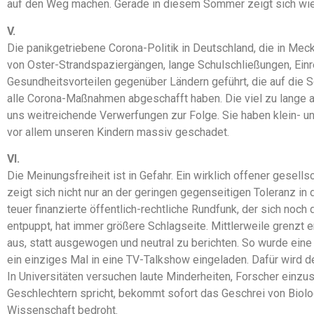
auf den Weg machen. Gerade in diesem Sommer zeigt sich wied
V.
Die panikgetriebene Corona-Politik in Deutschland, die in M
von Oster-Strandspaziergängen, lange Schulschließungen, Ein
Gesundheitsvorteilen gegenüber Ländern geführt, die auf die S
alle Corona-Maßnahmen abgeschafft haben. Die viel zu lange 
uns weitreichende Verwerfungen zur Folge. Sie haben klein- un
vor allem unseren Kindern massiv geschadet.
VI.
Die Meinungsfreiheit ist in Gefahr. Ein wirklich offener gesell
zeigt sich nicht nur an der geringen gegenseitigen Toleranz i
teuer finanzierte öffentlich-rechtliche Rundfunk, der sich no
entpuppt, hat immer größere Schlagseite. Mittlerweile grenzt e
aus, statt ausgewogen und neutral zu berichten. So wurde eine
ein einziges Mal in eine TV-Talkshow eingeladen. Dafür wird
In Universitäten versuchen laute Minderheiten, Forscher einzus
Geschlechtern spricht, bekommt sofort das Geschrei von Biolog
Wissenschaft bedroht.