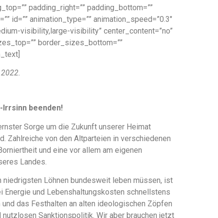
_top=”” padding_right=”” padding_bottom=””
”” id=”” animation_type=”” animation_speed=”0.3″
ium-visibility,large-visibility” center_content=”no”
sizes_top=”” border_sizes_bottom=””
_text]
.2022.
a-Irrsinn beenden!
ernster Sorge um die Zukunft unserer Heimat
 Zahlreiche von den Altparteien in verschiedenen
orniertheit und eine vor allem am eigenen
nseres Landes.
n niedrigsten Löhnen bundesweit leben müssen, ist
ei Energie und Lebenshaltungskosten schnellstens
n und das Festhalten an alten ideologischen Zöpfen
 nutzlosen Sanktionspolitik. Wir aber brauchen jetzt