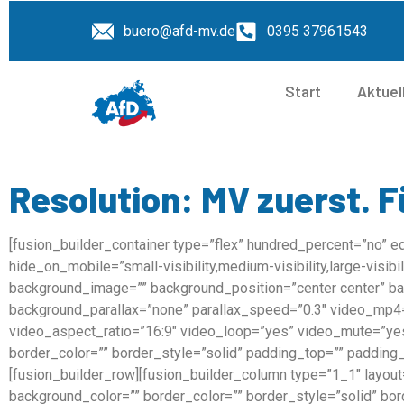
buero@afd-mv.de
0395 37961543
Start
Aktuel
Resolution: MV zuerst. F
[fusion_builder_container type=”flex” hundred_percent=”no”
hide_on_mobile=”small-visibility,medium-visibility,large-visibi
background_image=”” background_position=”center center” b
background_parallax=”none” parallax_speed=”0.3″ video_mp4
video_aspect_ratio=”16:9″ video_loop=”yes” video_mute=”ye
border_color=”” border_style=”solid” padding_top=”” padding_
[fusion_builder_row][fusion_builder_column type=”1_1″ layout
background_color=”” border_color=”” border_style=”solid” bor