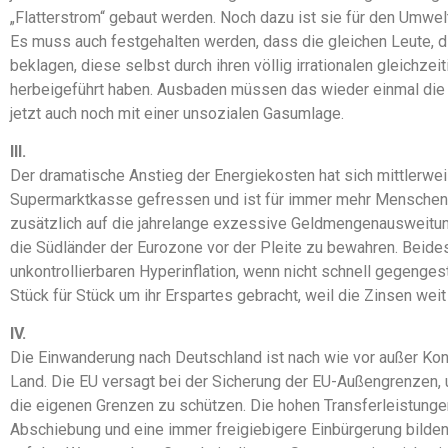
„Flatterstrom“ gebaut werden. Noch dazu ist sie für den Umwe
Es muss auch festgehalten werden, dass die gleichen Leute, 
beklagen, diese selbst durch ihren völlig irrationalen gleichze
herbeigeführt haben. Ausbaden müssen das wieder einmal die 
jetzt auch noch mit einer unsozialen Gasumlage.
III.
Der dramatische Anstieg der Energiekosten hat sich mittlerweil
Supermarktkasse gefressen und ist für immer mehr Menschen k
zusätzlich auf die jahrelange exzessive Geldmengenausweitung
die Südländer der Eurozone vor der Pleite zu bewahren. Beide
unkontrollierbaren Hyperinflation, wenn nicht schnell gegenges
Stück für Stück um ihr Erspartes gebracht, weil die Zinsen weit 
IV.
Die Einwanderung nach Deutschland ist nach wie vor außer Kon
Land. Die EU versagt bei der Sicherung der EU-Außengrenzen, u
die eigenen Grenzen zu schützen. Die hohen Transferleistungen
Abschiebung und eine immer freigiebigere Einbürgerung bilden