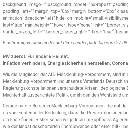
background_image=”” background_repeat=”no-repeat” padding
padding_left=”” margin_top=”0px” margin_bottom=”0px” class=
animation_direction=”left” hide_on_mobile=”small-visibility,med
last=”true” min_height=”” hover_type=”none” link=”” border_
border_sizes_left=”” border_sizes_right=”” first=”true”][fusion
Einstimmig verabschiedet auf dem Landesparteitag vom 27.08
MV zuerst. Für unsere Heimat.
Inflation verhindern, Energiesicherheit herstellen, Coron
Wir, die Mitglieder der AfD Mecklenburg-Vorpommern, sind in 
Mecklenburg-Vorpommern und unseres Vaterlands Deutschland.
Regierungskonstellationen verschuldete Krisen, ideologische B
Machterhalt ausgerichtete Politik gefährden den Wohlstand u
Gerade für die Bürger in Mecklenburg-Vorpommern, die mit de
es von existentieller Bedeutung, dass die Preisexplosionen b
ein Ende finden. Bisher sehen wir jedoch nur kopfloses Agiere
wie der längst gescheiterten Energiewende oder einer hilf- und