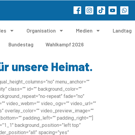
les
Organisation
Medien
Landtag
Bundestag
Wahlkampf 2026
ür unsere Heimat.
 equal_height_columns=”no” menu_anchor=””
lity” class=”” id=”” background_color=””
ackground_repeat=”no-repeat” fade=”no”
=”” video_webm=”” video_ogv=”” video_url=””
s” overlay_color=”” video_preview_image=””
bottom=”” padding_left=”” padding_right=””]
=”1_1″ background_position=”left top”
der_position=”all” spacing=”yes”