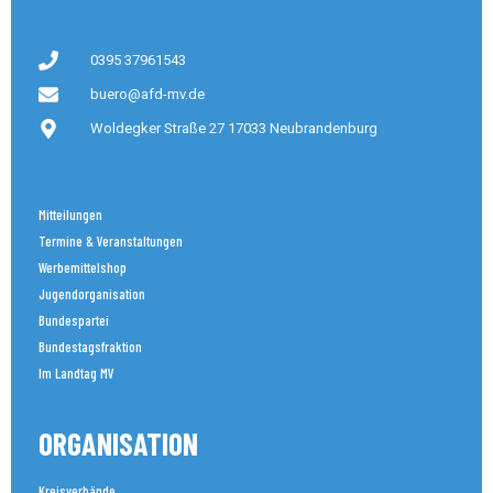
0395 37961543
buero@afd-mv.de
Woldegker Straße 27 17033 Neubrandenburg
Mitteilungen
Termine & Veranstaltungen
Werbemittelshop
Jugendorganisation
Bundespartei
Bundestagsfraktion
Im Landtag MV
ORGANISATION
Kreisverbände