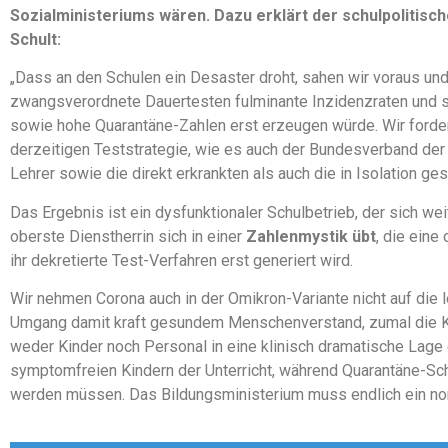
Sozialministeriums wären. Dazu erklärt der schulpolitisc
Schult:
„Dass an den Schulen ein Desaster droht, sahen wir voraus un
zwangsverordnete Dauertesten fulminante Inzidenzraten und 
sowie hohe Quarantäne-Zahlen erst erzeugen würde. Wir forde
derzeitigen Teststrategie, wie es auch der Bundesverband der 
Lehrer sowie die direkt erkrankten als auch die in Isolation ge
Das Ergebnis ist ein dysfunktionaler Schulbetrieb, der sich w
oberste Dienstherrin sich in einer
Zahlenmystik übt
, die eine
ihr dekretierte Test-Verfahren erst generiert wird.
Wir nehmen Corona auch in der Omikron-Variante nicht auf die l
Umgang damit kraft gesundem Menschenverstand, zumal die Kra
weder Kinder noch Personal in eine klinisch dramatische Lage ger
symptomfreien Kindern der Unterricht, während Quarantäne-Schü
werden müssen. Das Bildungsministerium muss endlich ein no