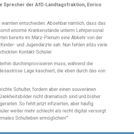
he Sprecher der AfD-Landtagsfraktion, Enrico
d warnten entschieden. Absehbar nämlich, dass das
somit enorme Krankenstände unterm Lehrpersonal
rten bereits im März-Plenum eine Abkehr von der
Kinder- und Jugendärzte sah. Nun fehlen allzu viele
schickten Kontakt-Schüler.
eiterhin durchimprovisieren muss, während die
 desaströse Lage kaschiert, die eben durch das von
eichte Schulter, fordern aber einen souveränen
nkheitsbilder nicht dramatisch sind und bisher
ieten. So fehlt jetzt infizierten, aber häufig
ler weiter mehr schlecht als recht digital versorgt
rmales Schulleben ermöglichen!“