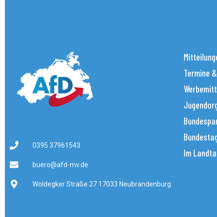
Mitteilung
Termine &
Werbemitt
Jugendorg
Bundespar
Bundestag
0395 37961543
Im Landta
buero@afd-mv.de
Woldegker Straße 27 17033 Neubrandenburg