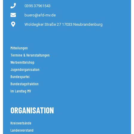
0395 37961543
buero@afd-mv.de
Woldegker Straße 27 17033 Neubrandenburg
Mitteilungen
Termine & Veranstaltungen
Werbemittelshop
Jugendorganisation
Bundespartei
Bundestagsfraktion
Im Landtag MV
ORGANISATION
Kreisverbände
Landesvorstand