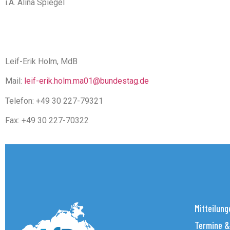
i.A. Alina Spiegel
Leif-Erik Holm, MdB
Mail:
leif-erik.holm.ma01@bundestag.de
Telefon: +49 30 227-79321
Fax: +49 30 227-70322
Mitteilung
Termine &