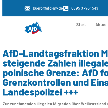
buero@afd-mv.de
0395 37961543
Start
Aktuel
AfD-Landtagsfraktion M
steigende Zahlen illegal
polnische Grenze: AfD f
Grenzkontrollen und Ein
Landespolizei +++
Zur zunehmenden illegalen Migration über Weißrussland u