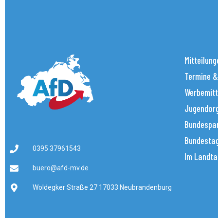
Mitteilung
Termine &
Werbemitt
Jugendorg
Bundespar
Bundestag
0395 37961543
Im Landta
buero@afd-mv.de
Woldegker Straße 27 17033 Neubrandenburg