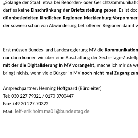
„Solange der Staat, etwa bei Behörden- oder Gerichtskommunikation
darf es
keine Einschränkung der Briefzustellung geben
. Es ist do
dünnbesiedelten ländlichen Regionen Mecklenburg-Vorpommerns
der sowieso schon von Abwanderung betroffenen Regionen damit w
Erst müssen Bundes- und Landesregierung MV die
Kommunikation 
nur dann können wir über eine Abschaffung der Sechs-Tage-Zustellp
mit der die Digitalisierung in MV vorangeht,
mache ich mir da wen
bringt nichts, wenn viele Bürger in MV
noch nicht mal Zugang zum
———————————————————-
Ansprechpartner: Henning Hoffgaard (Büroleiter)
Tel: 030 227 79321 / 0170 3700447
Fax: +49 30 227-70322
leif-erik.holm.ma01@bundestag.de
Mail: