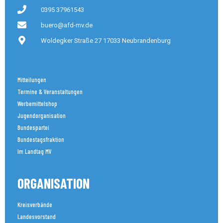
0395 37961543
buero@afd-mv.de
Woldegker Straße 27 17033 Neubrandenburg
Mitteilungen
Termine & Veranstaltungen
Werbemittelshop
Jugendorganisation
Bundespartei
Bundestagsfraktion
Im Landtag MV
ORGANISATION
Kreisverbände
Landesvorstand