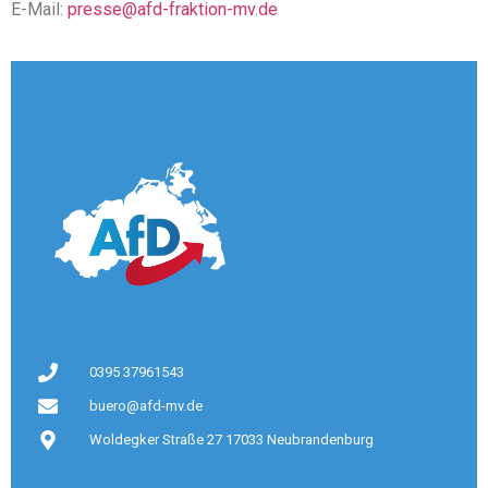
E-Mail:
presse@afd-fraktion-mv.de
0395 37961543
buero@afd-mv.de
Woldegker Straße 27 17033 Neubrandenburg