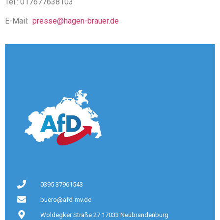
Tel.: 017677638103
E-Mail:
presse@hagen-brauer.de
0395 37961543
buero@afd-mv.de
Woldegker Straße 27 17033 Neubrandenburg