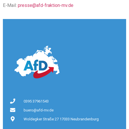
E-Mail:
presse@afd-fraktion-mv.de
0395 37961543
buero@afd-mv.de
Woldegker Straße 27 17033 Neubrandenburg