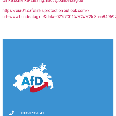
Ulrike.schielke-ziesing.ma03@bundestag.de
https://eur01.safelinks.protection.outlook.com/?
url=www.bundestag.de&data=02%7C01%7C%7C9c8caa8495
0395 37961543