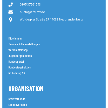
0395 37961543
buero@afd-mv.de
Woldegker Straße 27 17033 Neubrandenburg
Mitteilungen
Termine & Veranstaltungen
Werbemittelshop
Jugendorganisation
Bundespartei
Bundestagsfraktion
Im Landtag MV
ORGANISATION
Kreisverbände
Landesvorstand