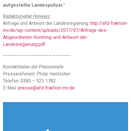
aufgestellte Landespolizei.
“
Redaktioneller Hinweis:
Anfrage und Antwort der Landesregierung:
http://afd-fraktion-
mv.de/wp-content/uploads/2017/07/Anfrage-des-
Abgeordneten-Komning-und-Antwort-der-
Landesregierung.pdf
———————————————————-
Kontaktdaten der Pressestelle
Pressereferent: Philip Hentschel
Telefon: 0385 – 525 1782
E-Mail:
presse@afd-fraktion-mv.de