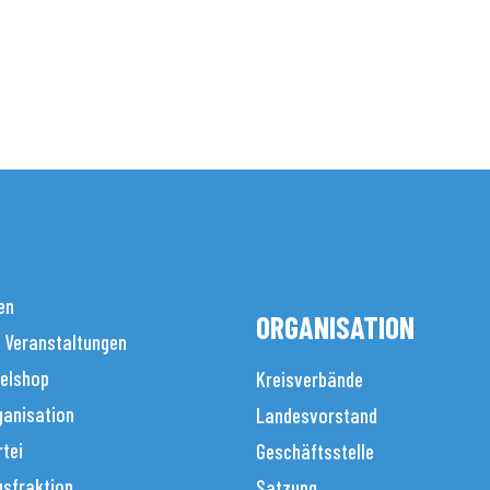
en
ORGANISATION
 Veranstaltungen
elshop
Kreisverbände
anisation
Landesvorstand
tei
Geschäftsstelle
sfraktion
Satzung