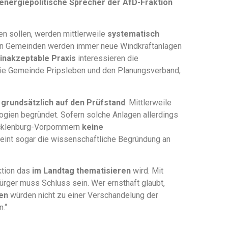
energiepolitische Sprecher der AfD-Fraktion
en sollen, werden mittlerweile
systematisch
nen Gemeinden werden immer neue Windkraftanlagen
inakzeptable Praxis
interessieren die
 die Gemeinde Pripsleben und den Planungsverband,
grundsätzlich auf den Prüfstand
. Mittlerweile
ogien begründet. Sofern solche Anlagen allerdings
Mecklenburg-Vorpommern
keine
heint sogar die wissenschaftliche Begründung an
ktion das
im Landtag thematisieren
wird. Mit
ürger muss Schluss sein. Wer ernsthaft glaubt,
en
würden nicht zu einer Verschandelung der
n.“