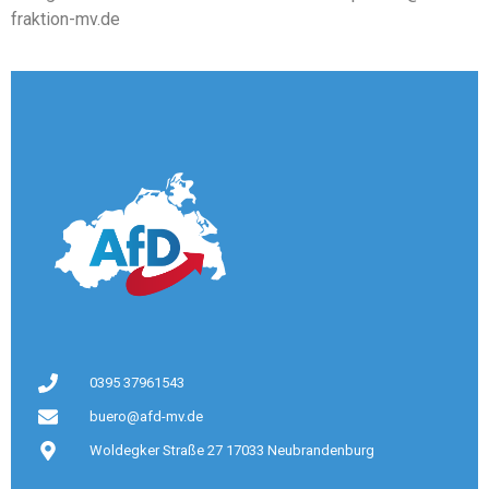
fraktion-mv.de
0395 37961543
buero@afd-mv.de
Woldegker Straße 27 17033 Neubrandenburg