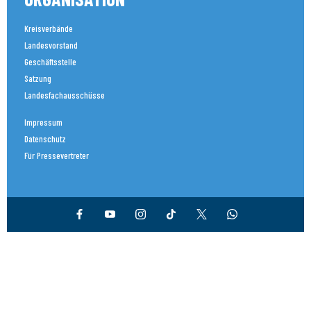
Kreisverbände
Landesvorstand
Geschäftsstelle
Satzung
Landesfachausschüsse
Impressum
Datenschutz
Für Pressevertreter