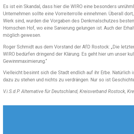
Es ist ein Skandal, dass hier die WIRO eine besonders unrühmli
Unternehmen sollte eine Vorreiterrolle einnehmen. Überall dor
Werk sind, wurden die Vorgaben des Denkmalschutzes bestens 
Hornschen Hof, wo eine Sanierung gelungen ist. Auch der Erhal
möglich gewesen.
Roger Schmidt aus dem Vorstand der AfD Rostock: „Die letzte
WIRO bedürfen dringend der Klärung. Es geht hier um unser kult
Gewinnmaximierung.“
Vielleicht besinnt sich die Stadt endlich auf ihr Erbe. Natürlich
dazu zu stehen und nichts zu verdrängen. Nur so ist Geschichte
V.i.S.d.P. Alternative für Deutschland, Kreisverband Rostock, K