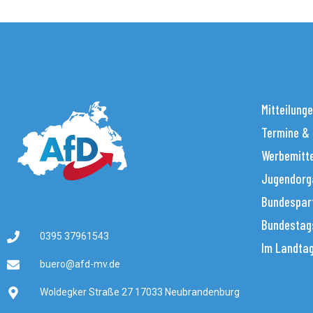
Mitteilung
Termine &
Werbemitt
Jugendorg
Bundespar
Bundestag
0395 37961543
Im Landta
buero@afd-mv.de
Woldegker Straße 27 17033 Neubrandenburg