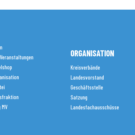
en
ORGANISATION
 Veranstaltungen
elshop
Kreisverbände
anisation
Landesvorstand
tei
Geschäftsstelle
sfraktion
Satzung
g MV
Landesfachausschüsse