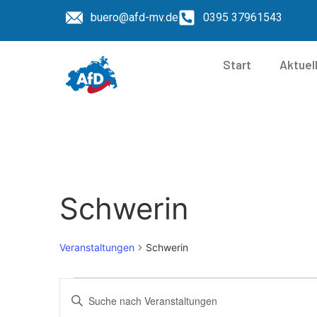
buero@afd-mv.de
0395 37961543
Start
Aktuel
Schwerin
Veranstaltungen
Schwerin
Veranstaltungen
Bitte
Schlüsselwort
eingeben.