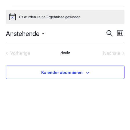
Es wurden keine Ergebnisse gefunden.
Hinweis
Veran
Ve
Anstehende
Suche
Liste
Datum
An
Such
wählen.
Na
Veranstaltungen
Vera
Vorherige
Heute
Nächste
und
Ansic
Kalender abonnieren
Navig