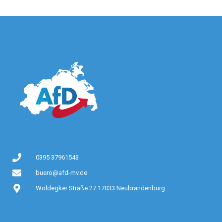
0395 37961543
buero@afd-mv.de
Woldegker Straße 27 17033 Neubrandenburg