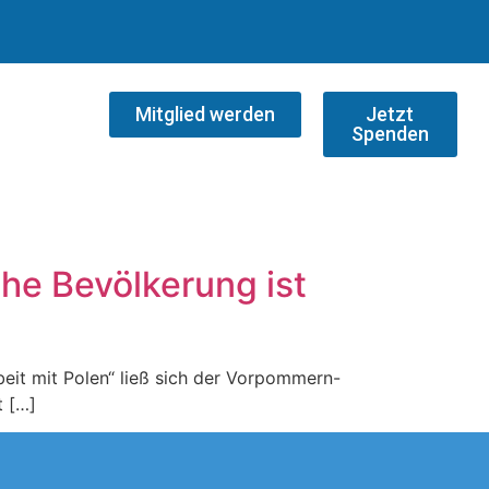
Mitglied werden
Jetzt
Spenden
he Bevölkerung ist
it mit Polen“ ließ sich der Vorpommern-
t […]