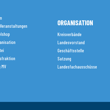
en
ORGANISATION
 Veranstaltungen
elshop
Kreisverbände
anisation
Landesvorstand
tei
Geschäftsstelle
sfraktion
Satzung
g MV
Landesfachausschüsse