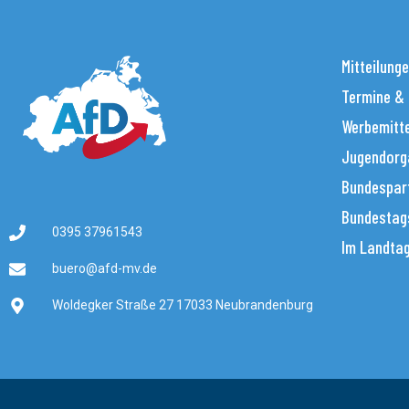
Mitteilung
Termine &
Werbemitt
Jugendorg
Bundespar
Bundestag
0395 37961543
Im Landta
buero@afd-mv.de
Woldegker Straße 27 17033 Neubrandenburg